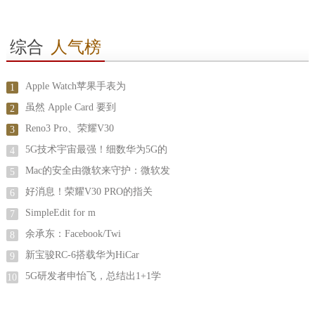
综合
人气榜
Apple Watch苹果手表为
1
虽然 Apple Card 要到
2
Reno3 Pro、荣耀V30
3
5G技术宇宙最强！细数华为5G的
4
Mac的安全由微软来守护：微软发
5
好消息！荣耀V30 PRO的指关
6
SimpleEdit for m
7
余承东：Facebook/Twi
8
新宝骏RC-6搭载华为HiCar
9
5G研发者申怡飞，总结出1+1学
10