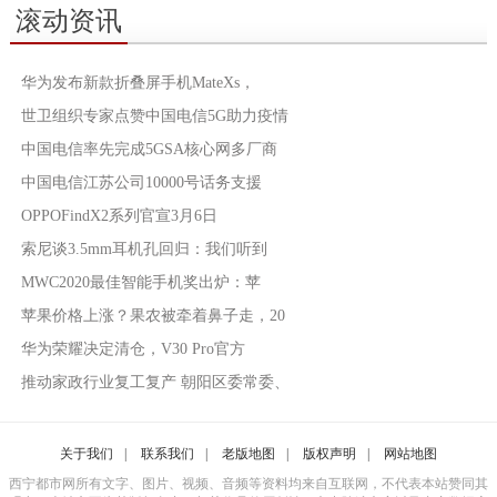
滚动资讯
华为发布新款折叠屏手机MateXs，
世卫组织专家点赞中国电信5G助力疫情
中国电信率先完成5GSA核心网多厂商
中国电信江苏公司10000号话务支援
OPPOFindX2系列官宣3月6日
索尼谈3.5mm耳机孔回归：我们听到
MWC2020最佳智能手机奖出炉：苹
苹果价格上涨？果农被牵着鼻子走，20
华为荣耀决定清仓，V30 Pro官方
推动家政行业复工复产 朝阳区委常委、
关于我们
|
联系我们
|
老版地图
|
版权声明
|
网站地图
西宁都市网所有文字、图片、视频、音频等资料均来自互联网，不代表本站赞同其