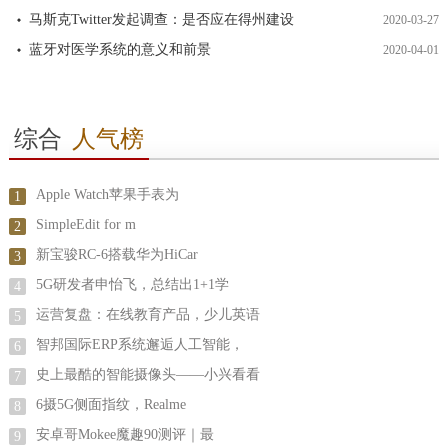
马斯克Twitter发起调查：是否应在得州建设
2020-03-27
蓝牙对医学系统的意义和前景
2020-04-01
综合
人气榜
Apple Watch苹果手表为
1
SimpleEdit for m
2
新宝骏RC-6搭载华为HiCar
3
5G研发者申怡飞，总结出1+1学
4
运营复盘：在线教育产品，少儿英语
5
智邦国际ERP系统邂逅人工智能，
6
史上最酷的智能摄像头——小兴看看
7
6摄5G侧面指纹，Realme
8
安卓哥Mokee魔趣90测评｜最
9