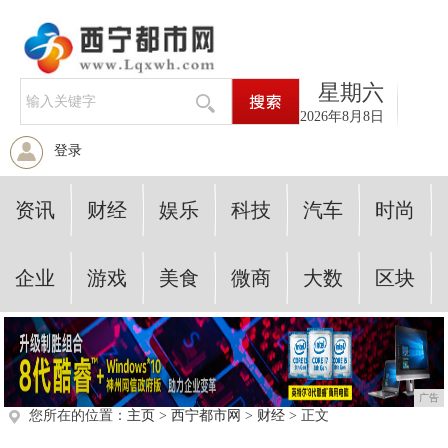
星期六
2026年8月8日
登录
资讯
财经
娱乐
科技
汽车
时尚
企业
游戏
美食
微商
大数
区块
广告
您所在的位置：
主页
>
西宁都市网
>
财经
> 正文