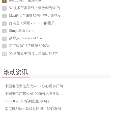
Reno3 Pro、荣耀V30
3
5G技术宇宙最强！细数华为5G的
4
Mac的安全由微软来守护：微软发
5
好消息！荣耀V30 PRO的指关
6
SimpleEdit for m
7
余承东：Facebook/Twi
8
新宝骏RC-6搭载华为HiCar
9
5G研发者申怡飞，总结出1+1学
10
滚动资讯
中国电信率先完成5GSA核心网多厂商
中国电信江苏公司10000号话务支援
OPPOFindX2系列官宣3月6日
索尼谈3.5mm耳机孔回归：我们听到