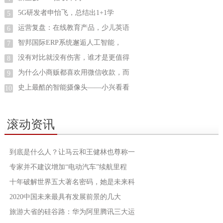
5G研发者申怡飞，总结出1+1学
5
运营复盘：在线教育产品，少儿英语
6
智邦国际ERP系统邂逅人工智能，
7
没有对比就没有伤害，谁才是更值得
8
为什么小商贩都喜欢用微信收款，而
9
史上最酷的智能摄像头——小兴看看
10
滚动资讯
到底是什么人？让马云和王健林也尊称一
专家并不建议增加“电动汽车”续航里程
十年破解世界五大著名密码，她是未来科
2020中国未来最具有发展前景的几大
旅游大省的硅谷路：华为阿里腾讯三大运