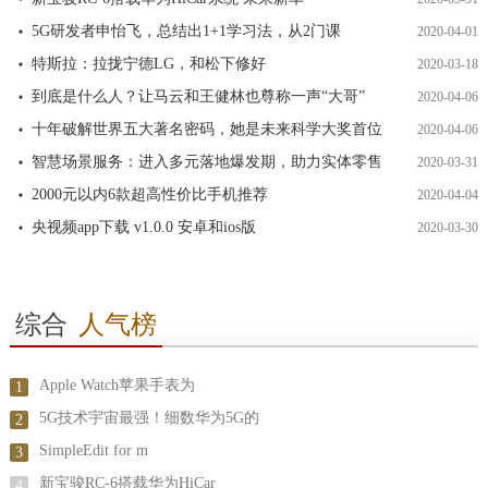
5G研发者申怡飞，总结出1+1学习法，从2门课
2020-04-01
特斯拉：拉拢宁德LG，和松下修好
2020-03-18
到底是什么人？让马云和王健林也尊称一声“大哥”
2020-04-06
十年破解世界五大著名密码，她是未来科学大奖首位
2020-04-06
智慧场景服务：进入多元落地爆发期，助力实体零售
2020-03-31
2000元以内6款超高性价比手机推荐
2020-04-04
央视频app下载 v1.0.0 安卓和ios版
2020-03-30
综合
人气榜
Apple Watch苹果手表为
1
5G技术宇宙最强！细数华为5G的
2
SimpleEdit for m
3
新宝骏RC-6搭载华为HiCar
4