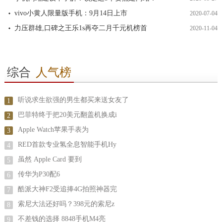
vivo小黄人限量版手机：9月14日上市
2020-07-04
力压群雄,口碑之王乐1s再夺二月千元机榜首
2020-11-04
综合
人气榜
听说求生欲强的男生都买来送女友了
1
巴菲特终于把20美元翻盖机换成i
2
Apple Watch苹果手表为
3
RED首款专业氢全息智能手机Hy
4
虽然 Apple Card 要到
5
传华为P30配6
6
酷派大神F2受追捧4G拍照神器完
7
索尼大法还好吗？398元的索尼z
8
不差钱的选择 8848手机M4亮
9