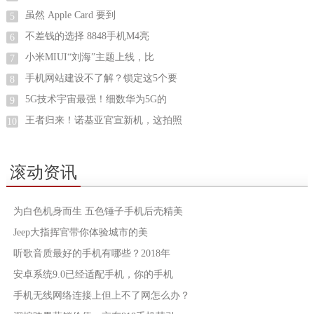
虽然 Apple Card 要到
5
不差钱的选择 8848手机M4亮
6
小米MIUI“刘海”主题上线，比
7
手机网站建设不了解？锁定这5个要
8
5G技术宇宙最强！细数华为5G的
9
王者归来！诺基亚官宣新机，这拍照
10
滚动资讯
为白色机身而生 五色锤子手机后壳精美
Jeep大指挥官带你体验城市的美
听歌音质最好的手机有哪些？2018年
安卓系统9.0已经适配手机，你的手机
手机无线网络连接上但上不了网怎么办？