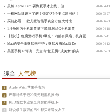
虽然 Apple Card 要到夏季才上线，但
2020-04-13
手机网站建设不了解？锁定这5个要点建网站！
2020-05-27
买前必看！9款儿童智能手表全方位大对比
2020-06-23
1月份国内手机出货量下降38.9%5G手机出货
2020-04-18
【新机】红魔游戏手机3曝光：内部有风扇，机身更
2020-05-11
Mac的安全由微软来守护：微软发布Mac版De
2020-04-12
美图手机T8评测：完全有“把丑男P成美女”的实
2020-05-03
综合
人气榜
Apple Watch苹果手表为
1
巴菲特终于把20美元翻盖机换成i
2
RED首款专业氢全息智能手机Hy
3
听说求生欲强的男生都买来送女友了
4