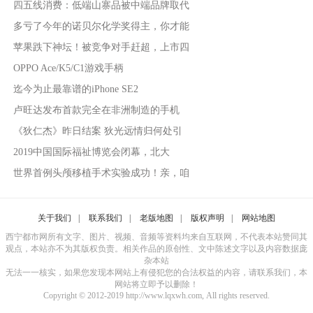
四五线消费：低端山寨品被中端品牌取代
多亏了今年的诺贝尔化学奖得主，你才能
苹果跌下神坛！被竞争对手赶超，上市四
OPPO Ace/K5/C1游戏手柄
迄今为止最靠谱的iPhone SE2
卢旺达发布首款完全在非洲制造的手机
《狄仁杰》昨日结案 狄光远情归何处引
2019中国国际福祉博览会闭幕，北大
世界首例头颅移植手术实验成功！亲，咱
关于我们
|
联系我们
|
老版地图
|
版权声明
|
网站地图
西宁都市网所有文字、图片、视频、音频等资料均来自互联网，不代表本站赞同其
观点，本站亦不为其版权负责。相关作品的原创性、文中陈述文字以及内容数据庞
杂本站
无法一一核实，如果您发现本网站上有侵犯您的合法权益的内容，请联系我们，本
网站将立即予以删除！
Copyright © 2012-2019 http://www.lqxwh.com, All rights reserved.