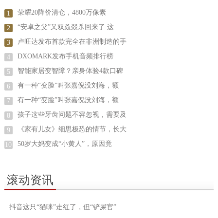
荣耀20降价清仓，4800万像素
1
“安卓之父”又双叒叕杀回来了 这
2
卢旺达发布首款完全在非洲制造的手
3
DXOMARK发布手机音频排行榜
4
智能家居变智障？亲身体验4款口碑
5
有一种“变脸”叫张嘉倪没刘海，额
6
有一种“变脸”叫张嘉倪没刘海，额
7
孩子这些牙齿问题不容忽视，需要及
8
《家有儿女》细思极恐的情节，长大
9
50岁大妈变成“小黄人”，原因竟
10
滚动资讯
抖音这只“猫咪”走红了，但“铲屎官”