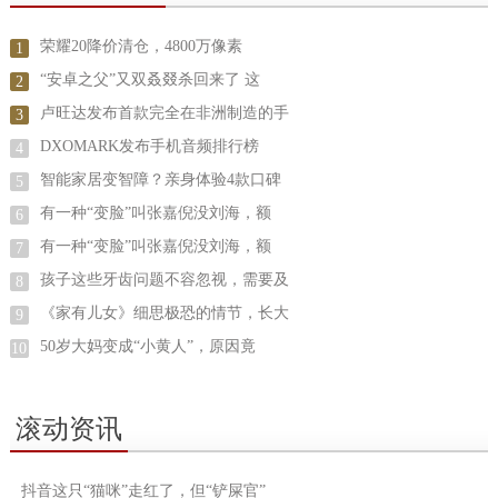
荣耀20降价清仓，4800万像素
1
“安卓之父”又双叒叕杀回来了 这
2
卢旺达发布首款完全在非洲制造的手
3
DXOMARK发布手机音频排行榜
4
智能家居变智障？亲身体验4款口碑
5
有一种“变脸”叫张嘉倪没刘海，额
6
有一种“变脸”叫张嘉倪没刘海，额
7
孩子这些牙齿问题不容忽视，需要及
8
《家有儿女》细思极恐的情节，长大
9
50岁大妈变成“小黄人”，原因竟
10
滚动资讯
抖音这只“猫咪”走红了，但“铲屎官”