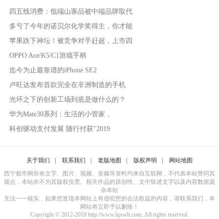
四五线消费：低端山寨品被中端品牌取代
多亏了今年的诺贝尔化学奖得主，你才能
苹果跌下神坛！被竞争对手赶超，上市四
OPPO Ace/K5/C1游戏手柄
迄今为止最靠谱的iPhone SE2
卢旺达发布首款完全在非洲制造的手机
光环之下的创新工场到底是做什么的？
华为Mate30系列：生活的小管家，
科创驱动支付发展 随行付获"2019
关于我们
|
联系我们
|
老版地图
|
版权声明
|
网站地图
西宁都市网所有文字、图片、视频、音频等资料均来自互联网，不代表本站赞同其
观点，本站亦不为其版权负责。相关作品的原创性、文中陈述文字以及内容数据庞
杂本站
无法一一核实，如果您发现本网站上有侵犯您的合法权益的内容，请联系我们，本
网站将立即予以删除！
Copyright © 2012-2019 http://www.lqxwh.com, All rights reserved.