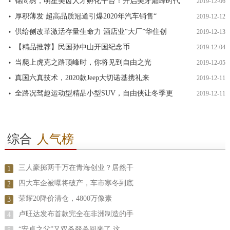
锦尚绣，明星美齿人才孵化平台！开启美牙巅峰时代
2019-12-06
厚积薄发 超高品质冠道引爆2020年汽车销售“
2019-12-12
供给侧改革激活存量生命力 酒店业“大厂”华住创
2019-12-13
【精品推荐】民国孙中山开国纪念币
2019-12-04
当爬上虎克之路顶峰时，你将见到自由之光
2019-12-05
真国六真技术，2020款Jeep大切诺基携礼来
2019-12-11
全路况驾趣运动型精品小型SUV，自由侠让冬季更
2019-12-11
综合
人气榜
三人豪掷两千万在青海创业？居然干
1
四大车企被曝将破产，车市寒冬到底
2
荣耀20降价清仓，4800万像素
3
卢旺达发布首款完全在非洲制造的手
4
“安卓之父”又双叒叕杀回来了 这