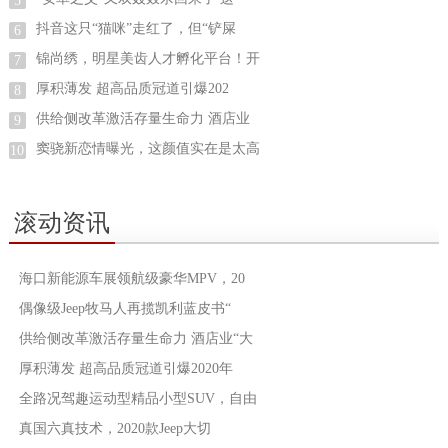
5
抖音这只“猫咪”走红了，但“铲屎
6
锦尚绣，明星美齿人才孵化平台！开
7
厚积薄发 超高品质冠道引爆202
8
供给侧改革激活存量生命力 酒店业
9
窦骁新恋情曝光，这颜值实在是太高
10
滚动资讯
海口新能源车展领航级豪华MPV，20
偶像级Jeep牧马人再揽凯利蓝皮书“
供给侧改革激活存量生命力 酒店业“大
厚积薄发 超高品质冠道引爆2020年
全路况驾趣运动型精品小型SUV，自由
真国六真技术，2020款Jeep大切