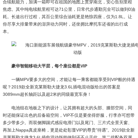
合续航能力，加满一箱即可在祖国的地图上贯穿南北，安心告别里程
焦虑。其中纯电续航里程可达71公里，日常代步通勤完全可以做到0油
耗。长途出行过程，其百公里综合油耗更是艳惊四座，仅为1.8L。让
你尽享大排量带来的澎湃动力同时，还坐拥比摩托车还省的出行成
本。
豪华智能移动大平层，每个座位都是VIP
一辆MPV要多大的空间，才能让每一乘客都能享受到VIP般的待遇
呢？2019款全新克莱斯勒大捷龙3.6L插电混动版给出的答案是
3089mm超长轴距以及超2米的同级最宽车身！
电池组在地板之下的设计，让其拥有超大的头部、膝部空间，同
时还能保证出色的后备箱空间，VIP不仅是要坐得舒服，行李亦可想带
多少带多少。而双侧脚踢式感应电滑门以及尾门、三片式全景天窗、
再加上Nappa真皮座椅，更是处处彰显VIP的尊贵"待遇"。2019款全新
克莱斯勒大捷龙3.6L插电混动版能做到还不止于此，第二排配备双屏