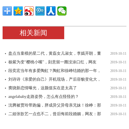
相关新闻
盘点当童模的星二代，黄磊女儿淑女，李嫣开朗，董
2019-10-11
杨紫为变“樱桃小嘴”，刻意留一圈没涂口红，网友
2019-10-11
段奕宏当年有多爱陶虹？陶虹和徐峥结婚的那一年，
2019-10-11
刘诗诗《亲爱的自己》开机现场，产后容貌变化大，
2019-10-11
窦骁新恋情曝光，这颜值实在是太高了
2019-10-11
angelababy走路姿势，怎么有点怪怪的？
2019-10-11
沈腾被贾玲带跑偏，胖成异父异母亲兄妹！徐峥：那
2019-10-11
二姐张歆艺一点也不二，曾后悔前段婚姻，网友：那
2019-10-11