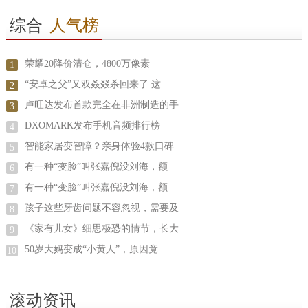
综合
人气榜
荣耀20降价清仓，4800万像素
1
“安卓之父”又双叒叕杀回来了 这
2
卢旺达发布首款完全在非洲制造的手
3
DXOMARK发布手机音频排行榜
4
智能家居变智障？亲身体验4款口碑
5
有一种“变脸”叫张嘉倪没刘海，额
6
有一种“变脸”叫张嘉倪没刘海，额
7
孩子这些牙齿问题不容忽视，需要及
8
《家有儿女》细思极恐的情节，长大
9
50岁大妈变成“小黄人”，原因竟
10
滚动资讯