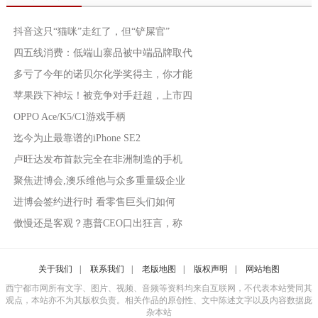
抖音这只“猫咪”走红了，但“铲屎官”
四五线消费：低端山寨品被中端品牌取代
多亏了今年的诺贝尔化学奖得主，你才能
苹果跌下神坛！被竞争对手赶超，上市四
OPPO Ace/K5/C1游戏手柄
迄今为止最靠谱的iPhone SE2
卢旺达发布首款完全在非洲制造的手机
聚焦进博会,澳乐维他与众多重量级企业
进博会签约进行时 看零售巨头们如何
傲慢还是客观？惠普CEO口出狂言，称
关于我们
|
联系我们
|
老版地图
|
版权声明
|
网站地图
西宁都市网所有文字、图片、视频、音频等资料均来自互联网，不代表本站赞同其
观点，本站亦不为其版权负责。相关作品的原创性、文中陈述文字以及内容数据庞
杂本站