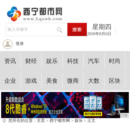
星期四
2026年8月6日
登录
资讯
财经
娱乐
科技
汽车
时尚
企业
游戏
美食
微商
大数
区块
广告
您所在的位置：
主页
>
西宁都市网
>
娱乐
> 正文